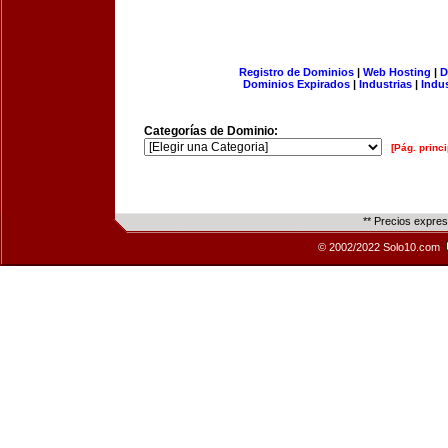
Registro de Dominios
|
Web Hosting
|
D
Dominios Expirados
|
Industrias
|
Indu
Categorías de Dominio:
[Pág. princi
** Precios expre
© 2002/2022 Solo10.com