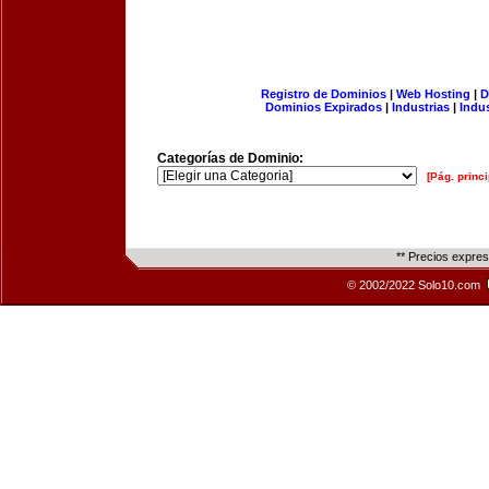
Registro de Dominios
|
Web Hosting
|
D
Dominios Expirados
|
Industrias
|
Indu
Categorías de Dominio:
[Pág. princi
** Precios expre
© 2002/2022 Solo10.com