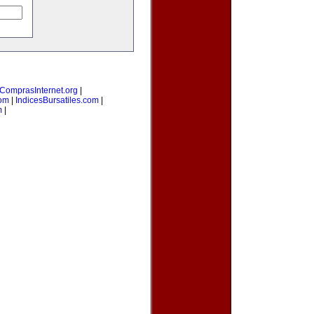
ComprasInternet.org
|
com
|
IndicesBursatiles.com
|
m
|