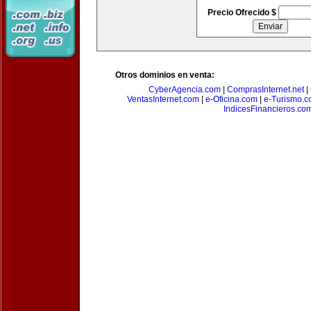
Precio Ofrecido $
Otros dominios en venta:
CyberAgencia.com
|
ComprasInternet.net
|
VentasInternet.com
|
e-Oficina.com
|
e-Turismo.
IndicesFinancieros.co